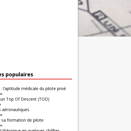
es populaires
 : l’aptitude médicale du pilote privé
ts
r un Top Of Descent (TOD)
s
s aéronautiques
ts
 sa formation de pilote
ts
 théorique en quelques chiffres