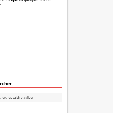
s
rcher