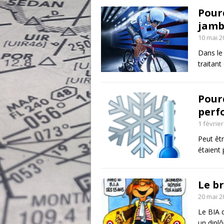
Pourq
jamb
10 mai 2
Dans le 
traitan
Pourq
perfo
1 févrie
Peut êt
étaient
Le br
20 mai 2
Le BIA q
un dipl