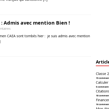
: Admis avec mention Bien !
ntaires
xamen CAEA sont tombés hier : je suis admis avec mention
]
Articl
Classe 2
15 commen
Calcule
5 comment
Citation
18 commen
Financer
16 commen
Mon Atpl