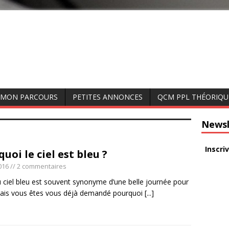
MON PARCOURS
PETITES ANNONCES
QCM PPL THÉORIQU
Newsl
Inscri
uoi le ciel est bleu ?
016
// 2 commentaires
 ciel bleu est souvent synonyme d’une belle journée pour
Mais vous êtes vous déjà demandé pourquoi
[...]