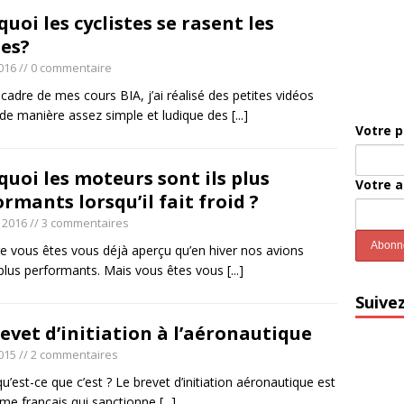
uoi les cyclistes se rasent les
es?
016
// 0 commentaire
cadre de mes cours BIA, j’ai réalisé des petites vidéos
t de manière assez simple et ludique des
[...]
Votre 
uoi les moteurs sont ils plus
Votre 
rmants lorsqu’il fait froid ?
r 2016
// 3 commentaires
re vous êtes vous déjà aperçu qu’en hiver nos avions
 plus performants. Mais vous êtes vous
[...]
Suive
evet d’initiation à l’aéronautique
015
// 2 commentaires
u’est-ce que c’est ? Le brevet d’initiation aéronautique est
ôme français qui sanctionne
[...]