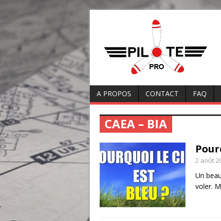
A PROPOS
CONTACT
FAQ
CAEA – BIA
Pourq
2 août 2
Un beau
voler. 