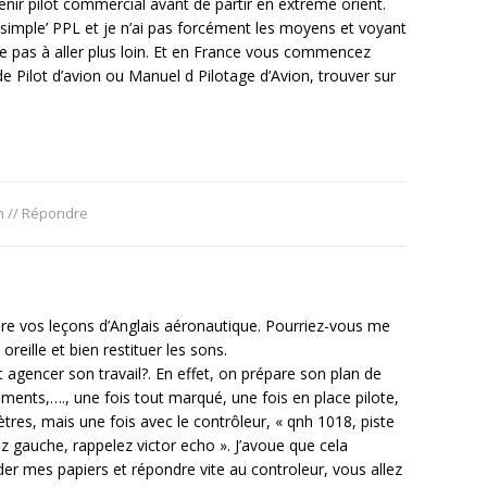
nir pilot commercial avant de partir en extrême orient.
n ‘simple’ PPL et je n’ai pas forcément les moyens et voyant
e pas à aller plus loin. Et en France vous commencez
de Pilot d’avion ou Manuel d Pilotage d’Avion, trouver sur
n
//
Répondre
oure vos leçons d’Anglais aéronautique. Pourriez-vous me
eille et bien restituer les sons.
agencer son travail?. En effet, on prépare son plan de
ments,…., une fois tout marqué, une fois en place pilote,
mètres, mais une fois avec le contrôleur, « qnh 1018, piste
ez gauche, rappelez victor echo ». J’avoue que cela
der mes papiers et répondre vite au controleur, vous allez