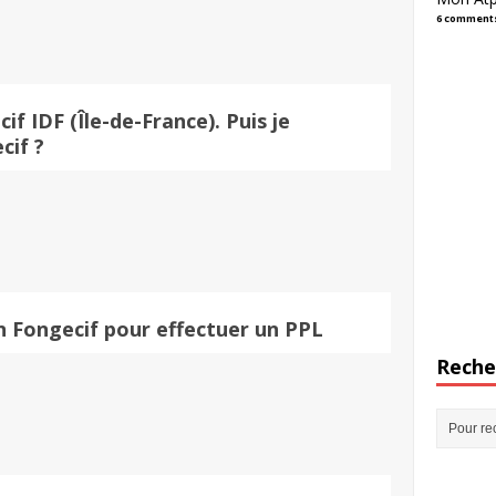
6 comment
f IDF (Île-de-France). Puis je 
cif ?
n Fongecif pour effectuer un PPL
Reche