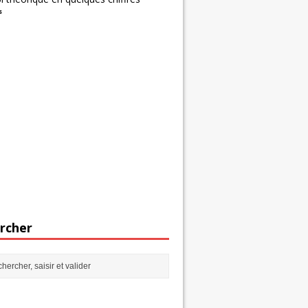
s
rcher