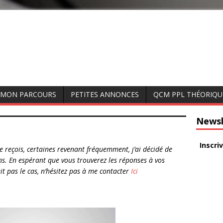
MON PARCOURS
PETITES ANNONCES
QCM PPL THÉORIQU
Newsl
Inscri
 reçois, certaines revenant fréquemment, j’ai décidé de
ns. En espérant que vous trouverez les réponses à vos
t pas le cas, n’hésitez pas à me contacter
Ici