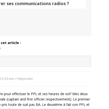
er ses communications radios ?
cet article :
)
2 h 53 min
//
Répondre
re pour effectuer le PPL et ses heures de vol? Mes deux
le (captain and first officier respectivement). Le premier
é pris toute de suit pas BA. Le deuxième à fait son PPL et