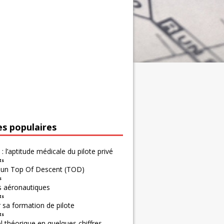
es populaires
 : l’aptitude médicale du pilote privé
ts
r un Top Of Descent (TOD)
s
s aéronautiques
ts
 sa formation de pilote
ts
 théorique en quelques chiffres