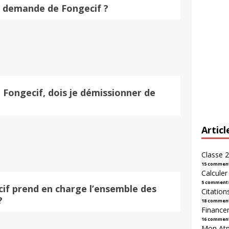
 demande de Fongecif ?
 Fongecif, dois je démissionner de 
Articl
Classe 2
15 commen
Calcule
5 comment
cif prend en charge l’ensemble des 
Citation
?
18 commen
Financer
16 commen
Mon Atpl