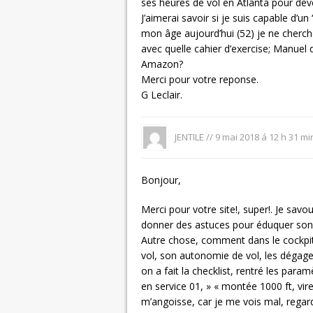
ses heures de vol en Atlanta pour deve
J’aimerai savoir si je suis capable d’u
mon âge aujourd’hui (52) je ne cherch
avec quelle cahier d’exercise; Manuel 
Amazon?
Merci pour votre reponse.
G Leclair.
JENTILE //
9 mai 2018 á 12 h 31 mi
Bonjour,
Merci pour votre site!, super!. Je sav
donner des astuces pour éduquer son or
Autre chose, comment dans le cockpit 
vol, son autonomie de vol, les dégage
on a fait la checklist, rentré les para
en service 01, » « montée 1000 ft, vir
m’angoisse, car je me vois mal, regar