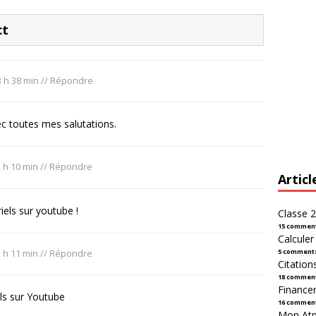
ct
3 h 38 min
//
Répondre
c toutes mes salutations.
 h 10 min
//
Répondre
Articl
iels sur youtube !
Classe 2
15 commen
Calcule
 h 11 min
//
Répondre
5 comment
Citation
18 commen
Financer
els sur Youtube
16 commen
Mon Atpl