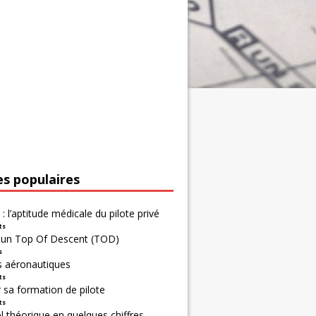
es populaires
 : l’aptitude médicale du pilote privé
ts
r un Top Of Descent (TOD)
s
s aéronautiques
ts
 sa formation de pilote
ts
 théorique en quelques chiffres