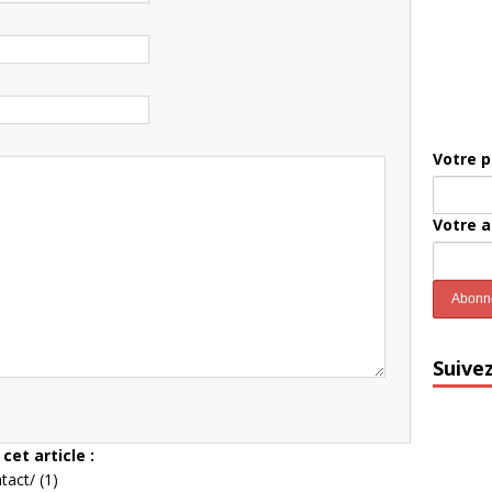
Votre 
Votre 
Suive
cet article :
act/ (1)