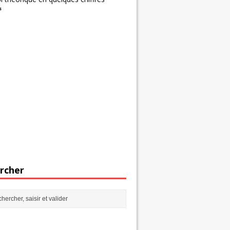
s
rcher