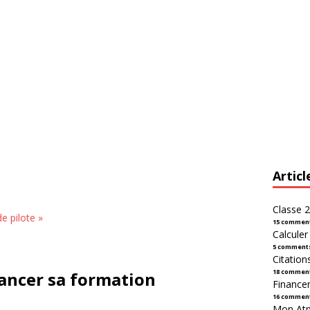
Articl
Classe 2
e pilote »
15 commen
Calcule
5 comment
Citation
18 commen
nancer sa formation
Financer
16 commen
Mon Atpl