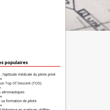
es populaires
 : l’aptitude médicale du pilote privé
ts
r un Top Of Descent (TOD)
s
s aéronautiques
ts
 sa formation de pilote
ts
 théorique en quelques chiffres