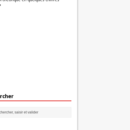
s
rcher