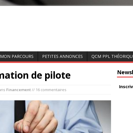
MON PARCOURS
PETITES ANNONCES
QCM PPL THÉORIQU
mation de pilote
Newsl
Inscri
ans
Financement
// 16 commentaires