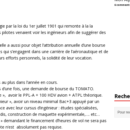
6 comment
e par la loi du 1er juillet 1901 qui remonte à la la
pilotes venaient voir les ingénieurs afin de suggérer des
 elle a aussi pour objet l’attribution annuelle d’une bourse
 qui s’engagent dans une carrière de l’aéronautique et de
rs efforts personnels, la solidité de leur vocation.
 au plus dans l’année en cours.
lus d’une fois, une demande de bourse du TOMATO.
te », avoir le PPL-A + 100 HDV avion + ATPL théorique.
Reche
nieur », avoir un niveau minimal Bac+3 appuyé par un
e avec leur cursus d’ingénieur : études spécialisées,
dis, construction de maquette expérimentale,…. etc…
r » demandant le financement d’heures de vol ne sera pas
lote n’est absolument pas requise.