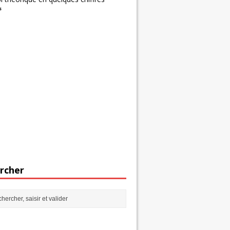
s
rcher