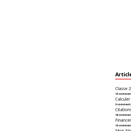
Articl
Classe 2
15 commen
Calcule
5 comment
Citation
18 commen
Financer
16 commen
Mon Atpl