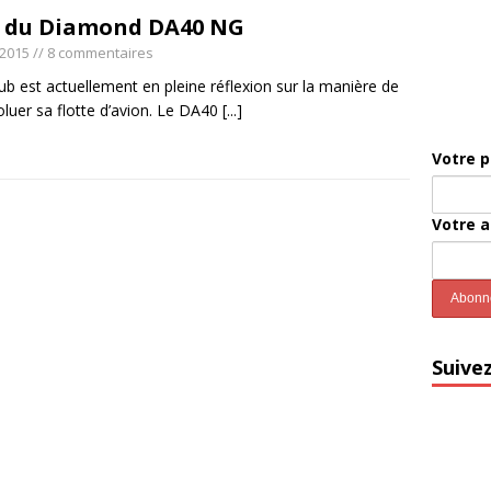
i du Diamond DA40 NG
 2015
// 8 commentaires
ub est actuellement en pleine réflexion sur la manière de
oluer sa flotte d’avion. Le DA40
[...]
Votre 
Votre 
Suive