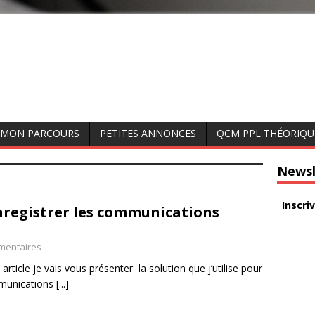
MON PARCOURS
PETITES ANNONCES
QCM PPL THÉORIQU
Newsl
Inscri
egistrer les communications
mentaires
 article je vais vous présenter la solution que j’utilise pour
mmunications
[...]