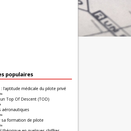
es populaires
 : l’aptitude médicale du pilote privé
ts
r un Top Of Descent (TOD)
s
s aéronautiques
ts
 sa formation de pilote
ts
 théorique en quelques chiffres