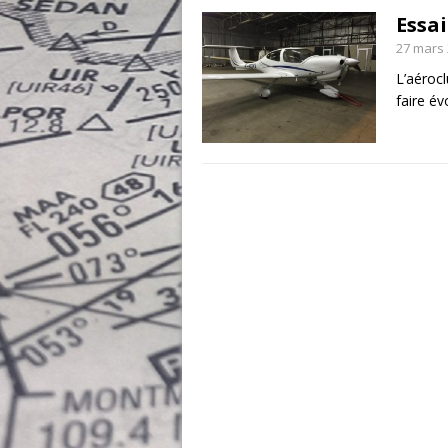
Essa
27 mars
L’aérocl
faire év