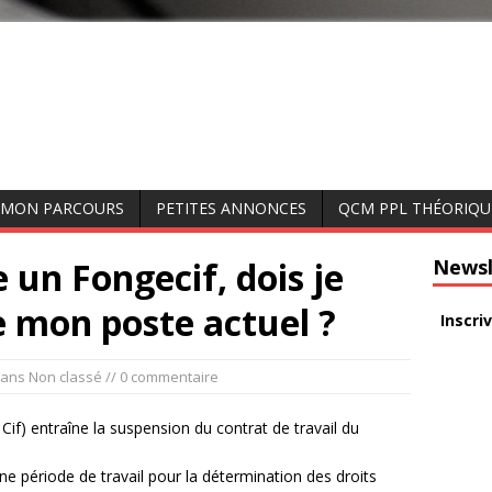
MON PARCOURS
PETITES ANNONCES
QCM PPL THÉORIQU
e un Fongecif, dois je
Newsl
 mon poste actuel ?
Inscri
ans Non classé // 0 commentaire
Cif) entraîne la suspension du contrat de travail du
e période de travail pour la détermination des droits