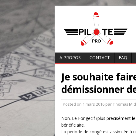
A PROPOS
CONTACT
FAQ
Je souhaite fair
démissionner de
Posted on
1 mars 2016
par
Thomas M
d
Non. Le Fongecif (plus précisément le 
bénéficiaire.
La période de congé est assimilée à un