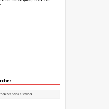
s
rcher