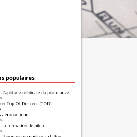
es populaires
 : l’aptitude médicale du pilote privé
ts
r un Top Of Descent (TOD)
s
s aéronautiques
ts
 sa formation de pilote
ts
 théorique en quelques chiffres