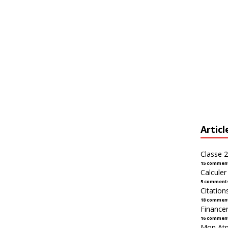
Articl
Classe 2
15 commen
Calcule
5 comment
Citation
18 commen
Financer
16 commen
Mon Atpl