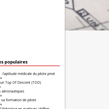
es populaires
 : l’aptitude médicale du pilote privé
ts
r un Top Of Descent (TOD)
s
s aéronautiques
ts
 sa formation de pilote
ts
 théorique en quelques chiffres