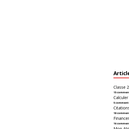
Articl
Classe 2
15 commen
Calcule
5 comment
Citation
18 commen
Financer
16 commen
Mon Atpl