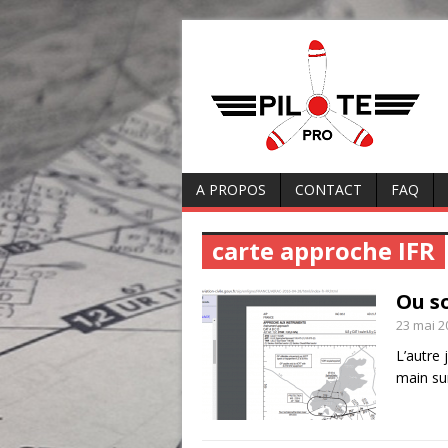
A PROPOS
CONTACT
FAQ
carte approche IFR
Ou so
23 mai 2
L’autre 
main su