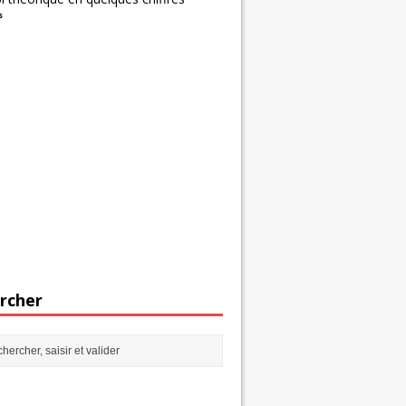
s
rcher