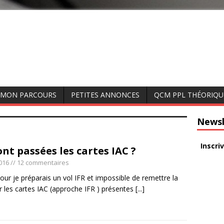
MON PARCOURS
PETITES ANNONCES
QCM PPL THÉORIQU
Newsl
Inscri
nt passées les cartes IAC ?
016
// 12 commentaires
jour je préparais un vol IFR et impossible de remettre la
r les cartes IAC (approche IFR ) présentes
[...]