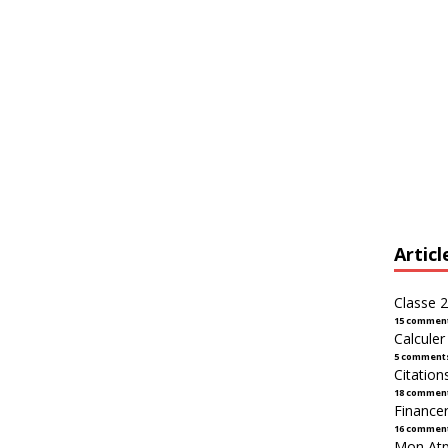
Articl
Classe 2
15 commen
Calcule
5 comment
Citation
18 commen
Financer
16 commen
Mon Atpl