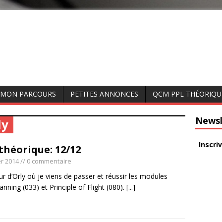
MON PARCOURS
PETITES ANNONCES
QCM PPL THÉORIQU
Newsl
ly
Inscri
théorique: 12/12
er 2014
// 0 commentaire
r d’Orly où je viens de passer et réussir les modules
lanning (033) et Principle of Flight (080).
[...]