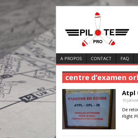
A PROPOS
CONTACT
FAQ
centre d’examen or
Atpl 
10 janvi
De retou
Flight P