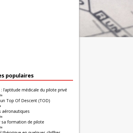
es populaires
 : l’aptitude médicale du pilote privé
ts
r un Top Of Descent (TOD)
s
s aéronautiques
ts
 sa formation de pilote
ts
 théorique en quelques chiffres