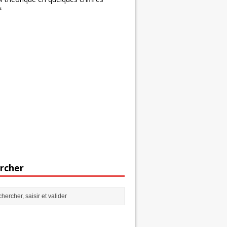
s
rcher