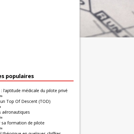
es populaires
 : l’aptitude médicale du pilote privé
ts
r un Top Of Descent (TOD)
s
s aéronautiques
ts
 sa formation de pilote
ts
 théorique en quelques chiffres