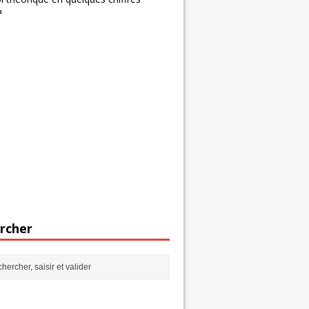
s
rcher