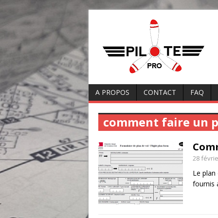
A PROPOS
CONTACT
FAQ
comment faire un p
Comm
28 févri
Le plan
fournis 