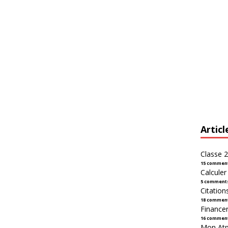
Articl
Classe 2
15 commen
Calcule
5 comment
Citation
18 commen
Financer
16 commen
Mon Atpl