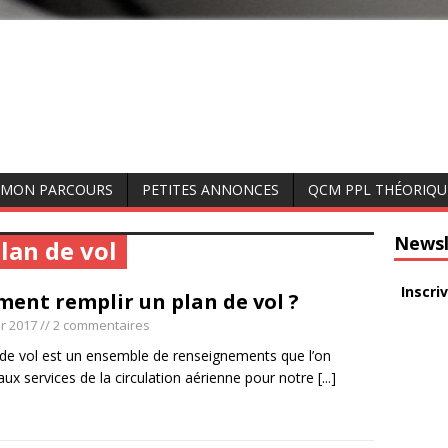
MON PARCOURS
PETITES ANNONCES
QCM PPL THÉORIQU
Newsl
lan de vol
Inscri
ent remplir un plan de vol ?
er 2017
// 2 commentaires
 de vol est un ensemble de renseignements que l’on
aux services de la circulation aérienne pour notre
[...]