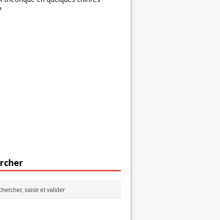
s
rcher