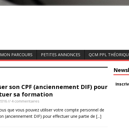
MON PARCOURS
PETITES ANNONCES
QCM PPL THÉORIQU
Newsl
Inscri
iser son CPF (anciennement DIF) pour
ctuer sa formation
2016
// 4 commentaires
ous que vous pouvez utiliser votre compte personnel de
on (anciennement DIF) pour effectuer une partie de
[...]