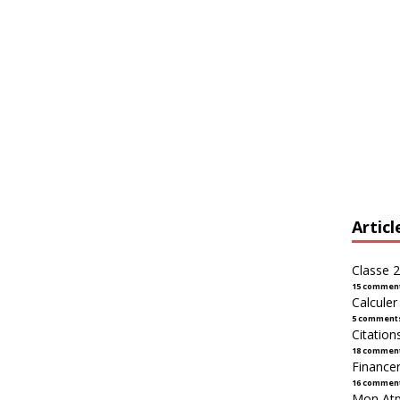
Articl
Classe 2
15 commen
Calcule
5 comment
Citation
18 commen
Financer
16 commen
Mon Atpl