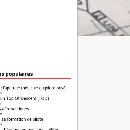
es populaires
 : l’aptitude médicale du pilote privé
ts
r un Top Of Descent (TOD)
s
s aéronautiques
ts
 sa formation de pilote
ts
 théorique en quelques chiffres