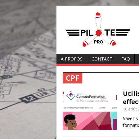
A PROPOS
CONTACT
FAQ
CPF
Util
effe
10 août 
Savez-v
formati