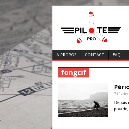
A PROPOS
CONTACT
FAQ
fongcif
Péri
7 févrie
Depuis 
pourrie