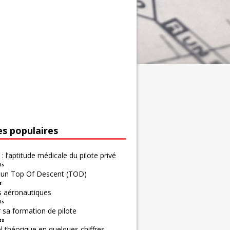
es populaires
 : l’aptitude médicale du pilote privé
ts
r un Top Of Descent (TOD)
s
s aéronautiques
ts
 sa formation de pilote
ts
 théorique en quelques chiffres