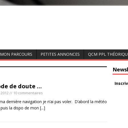
MON PARCOURS
PETITES ANNONCES
QCM PPL THÉORIQU
Newsl
Inscri
ode de doute …
r 2012
// 10 commentaires
ma dernière navigation je n’ai pas voler. D’abord la météo
, puis la dispo de mon
[...]