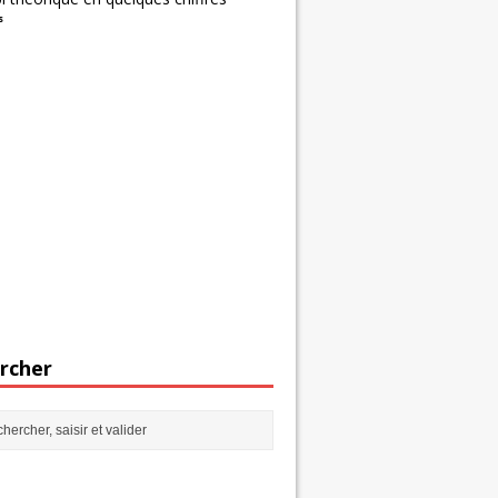
s
rcher