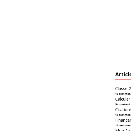
Articl
Classe 2
15 commen
Calcule
5 comment
Citation
18 commen
Financer
16 commen
Mon Atpl