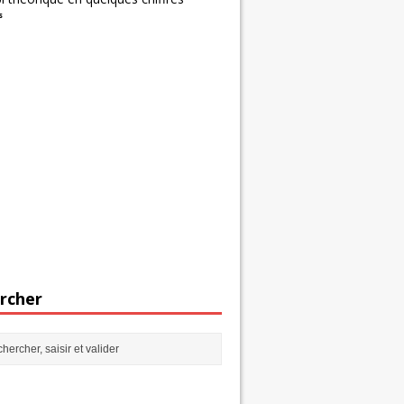
s
rcher