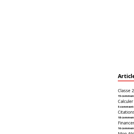
Articl
Classe 2
15 commen
Calcule
5 comment
Citation
18 commen
Financer
16 commen
Mon Atpl