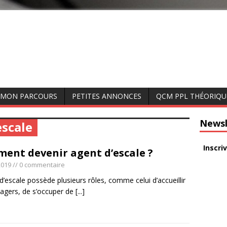
MON PARCOURS
PETITES ANNONCES
QCM PPL THÉORIQU
Newsl
escale
Inscri
ent devenir agent d’escale ?
2019
// 0 commentaire
d’escale possède plusieurs rôles, comme celui d’accueillir
sagers, de s’occuper de
[...]