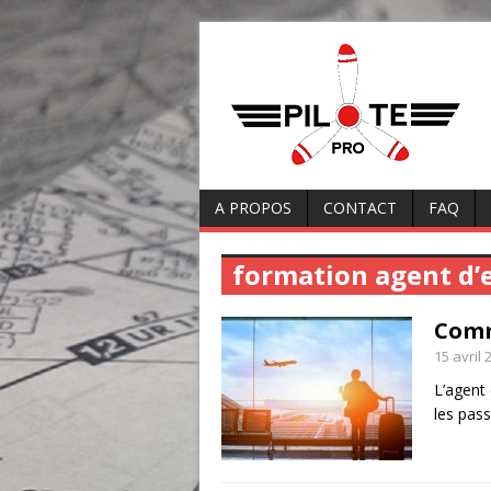
A PROPOS
CONTACT
FAQ
formation agent d’
Comm
15 avril 
L’agent 
les pas