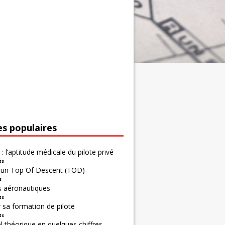
es populaires
 : l’aptitude médicale du pilote privé
ts
r un Top Of Descent (TOD)
s
s aéronautiques
ts
 sa formation de pilote
ts
 théorique en quelques chiffres