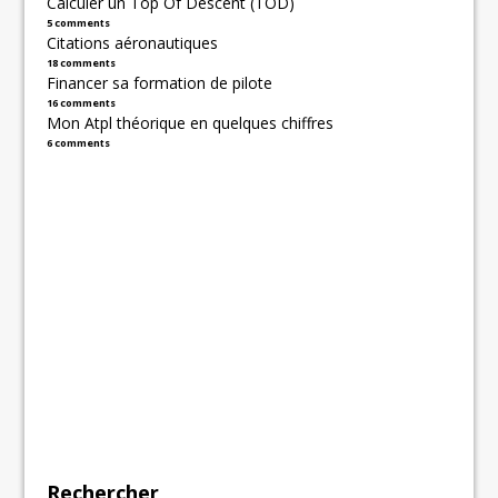
Calculer un Top Of Descent (TOD)
5 comments
Citations aéronautiques
18 comments
Financer sa formation de pilote
16 comments
Mon Atpl théorique en quelques chiffres
6 comments
Rechercher