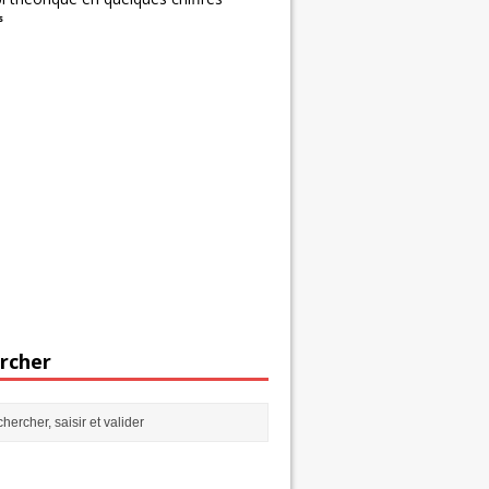
s
rcher