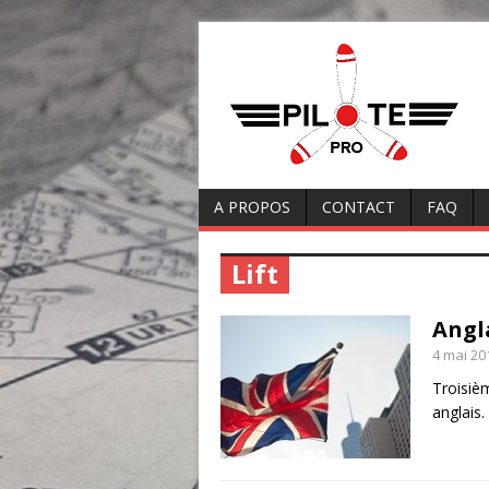
A PROPOS
CONTACT
FAQ
Lift
Angl
4 mai 20
Troisiè
anglais