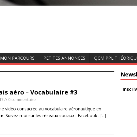
MON PARCOURS
PETITES ANNONCES
QCM PPL THÉORIQU
Newsl
Inscri
ais aéro – Vocabulaire #3
17
// 0 commentaire
me vidéo consacrée au vocabulaire aéronautique en
. ► Suivez-moi sur les réseaux sociaux : Facebook :
[...]