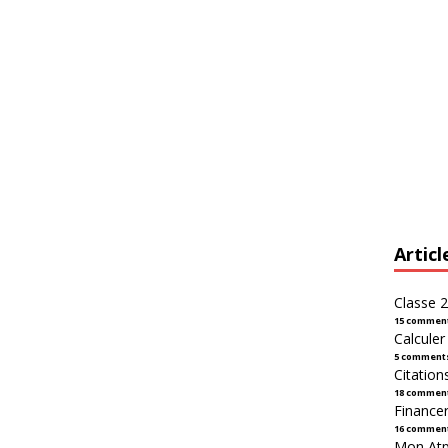
Articl
Classe 2
15 commen
Calcule
5 comment
Citation
18 commen
Financer
16 commen
Mon Atpl