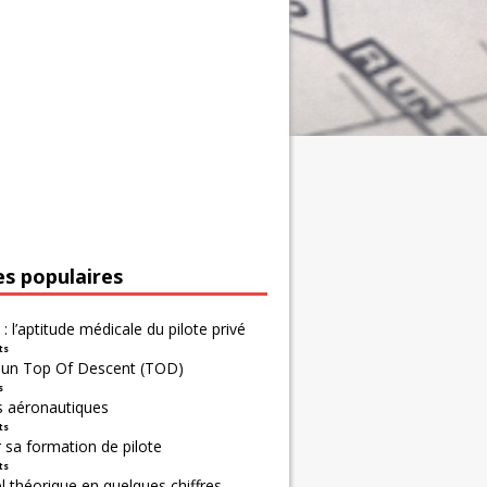
es populaires
 : l’aptitude médicale du pilote privé
ts
r un Top Of Descent (TOD)
s
s aéronautiques
ts
 sa formation de pilote
ts
 théorique en quelques chiffres