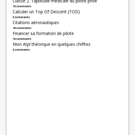
Classe 2 : l’aptitude médicale du pilote privé
15 comments
Calculer un Top Of Descent (TOD)
5 comments
Citations aéronautiques
18 comments
Financer sa formation de pilote
16 comments
Mon Atpl théorique en quelques chiffres
6 comments