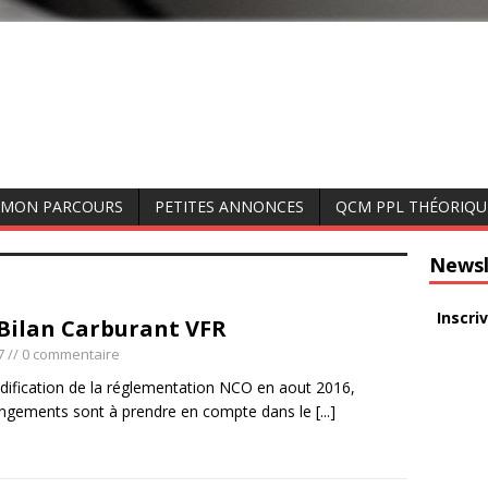
MON PARCOURS
PETITES ANNONCES
QCM PPL THÉORIQU
Newsl
Inscri
Bilan Carburant VFR
7
// 0 commentaire
dification de la réglementation NCO en aout 2016,
angements sont à prendre en compte dans le
[...]