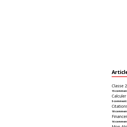
Articl
Classe 2
15 commen
Calcule
5 comment
Citation
18 commen
Financer
16 commen
Mon Atpl