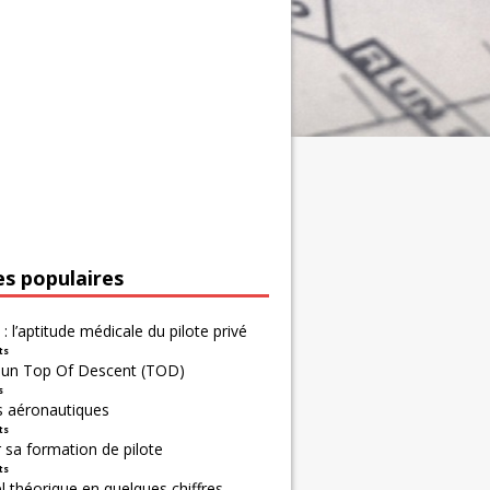
es populaires
 : l’aptitude médicale du pilote privé
ts
r un Top Of Descent (TOD)
s
s aéronautiques
ts
 sa formation de pilote
ts
 théorique en quelques chiffres