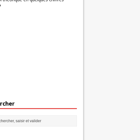
s
rcher