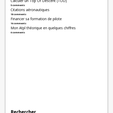
Calculer un Top Of Descent (TOD)
5 comments
Citations aéronautiques
18 comments
Financer sa formation de pilote
16 comments
Mon Atpl théorique en quelques chiffres
6 comments
Rechercher