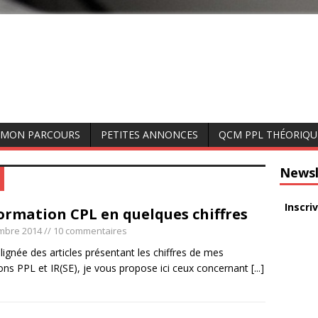
MON PARCOURS
PETITES ANNONCES
QCM PPL THÉORIQU
Newsl
Inscri
ormation CPL en quelques chiffres
mbre 2014
// 10 commentaires
lignée des articles présentant les chiffres de mes
ons PPL et IR(SE), je vous propose ici ceux concernant
[...]