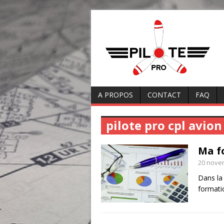
A PROPOS
CONTACT
FAQ
pilote pro cpl avion
Ma f
20 nove
Dans la 
formati