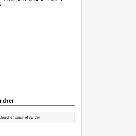
s
rcher