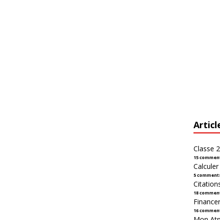
Articl
Classe 2
15 commen
Calcule
5 comment
Citation
18 commen
Financer
16 commen
Mon Atpl