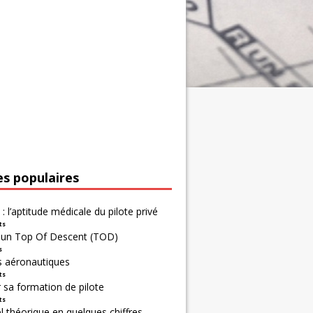
es populaires
 : l’aptitude médicale du pilote privé
ts
r un Top Of Descent (TOD)
s
s aéronautiques
ts
 sa formation de pilote
ts
 théorique en quelques chiffres