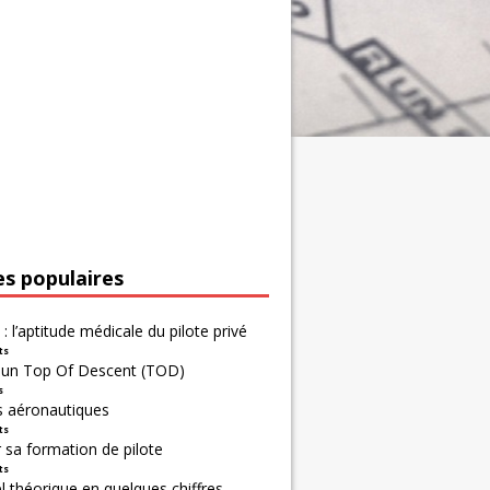
es populaires
 : l’aptitude médicale du pilote privé
ts
r un Top Of Descent (TOD)
s
s aéronautiques
ts
 sa formation de pilote
ts
 théorique en quelques chiffres