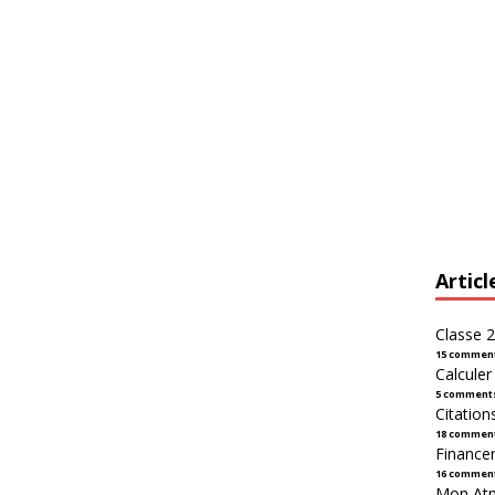
Articl
Classe 2
15 commen
Calcule
5 comment
Citation
18 commen
Financer
16 commen
Mon Atpl