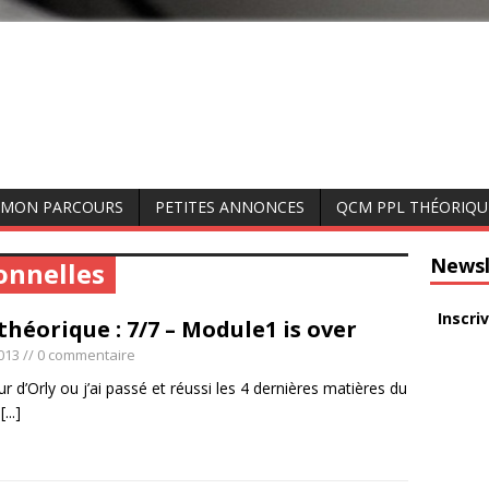
MON PARCOURS
PETITES ANNONCES
QCM PPL THÉORIQU
Newsl
onnelles
Inscri
théorique : 7/7 – Module1 is over
013
// 0 commentaire
r d’Orly ou j’ai passé et réussi les 4 dernières matières du
e
[...]