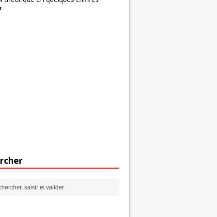
s
rcher