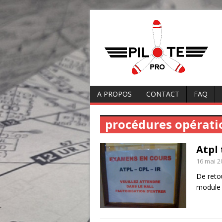
A PROPOS
CONTACT
FAQ
procédures opérati
Atpl 
16 mai 2
De retou
modul