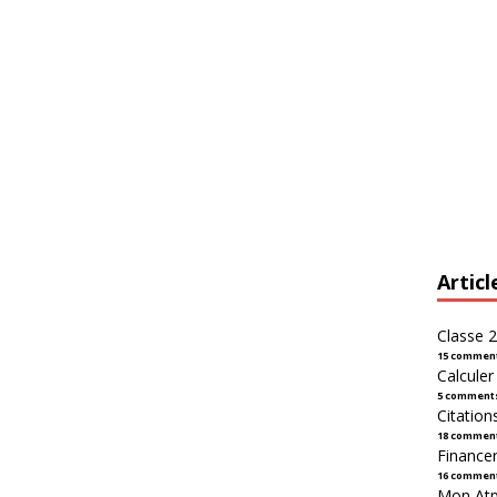
Articl
Classe 2
15 commen
Calcule
5 comment
Citation
18 commen
Financer
16 commen
Mon Atpl