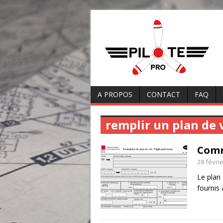
A PROPOS
CONTACT
FAQ
remplir un plan de 
Comm
28 févri
Le plan
fournis 