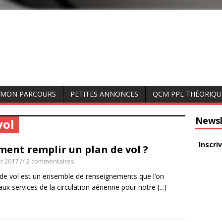
MON PARCOURS
PETITES ANNONCES
QCM PPL THÉORIQU
Newsl
vol
Inscri
ent remplir un plan de vol ?
er 2017
// 2 commentaires
 de vol est un ensemble de renseignements que l’on
aux services de la circulation aérienne pour notre
[...]