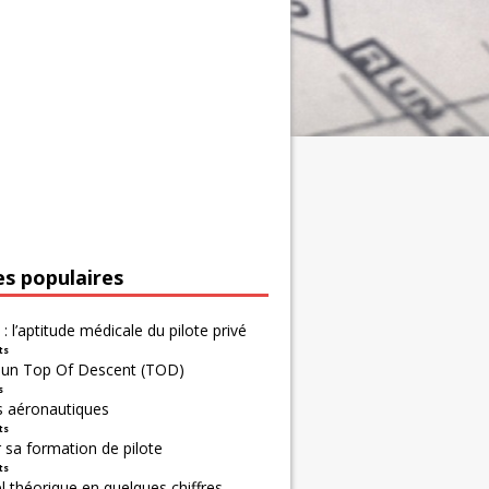
es populaires
 : l’aptitude médicale du pilote privé
ts
r un Top Of Descent (TOD)
s
s aéronautiques
ts
 sa formation de pilote
ts
 théorique en quelques chiffres