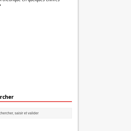
s
rcher