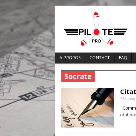
A PROPOS
CONTACT
FAQ
Socrate
Cita
26 janvi
Comme b
citation