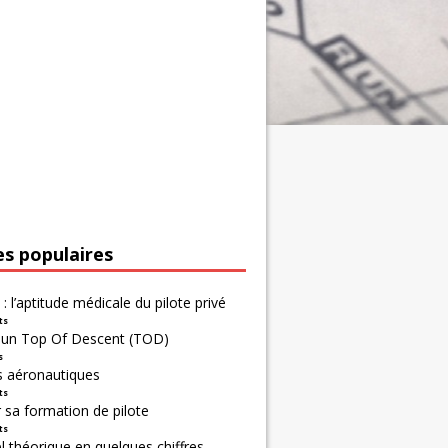
es populaires
 : l’aptitude médicale du pilote privé
ts
r un Top Of Descent (TOD)
s
s aéronautiques
ts
 sa formation de pilote
ts
 théorique en quelques chiffres