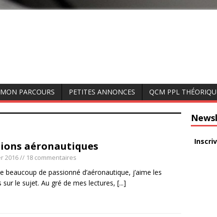
MON PARCOURS
PETITES ANNONCES
QCM PPL THÉORIQU
Newsl
Inscri
tions aéronautiques
er 2016
// 18 commentaires
eaucoup de passionné d’aéronautique, j’aime les
s sur le sujet. Au gré de mes lectures,
[...]