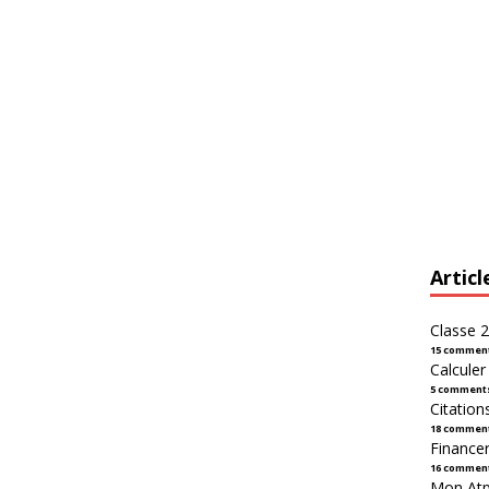
Articl
Classe 2
15 commen
Calcule
5 comment
Citation
18 commen
Financer
16 commen
Mon Atpl