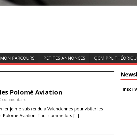
MON PARCOURS
PETITES ANNONCES
QCM PPL THÉORIQU
Newsl
Inscri
lles Polomé Aviation
 0 commentaire
ernier je me suis rendu à Valenciennes pour visiter les
les Polomé Aviation. Tout comme lors
[...]