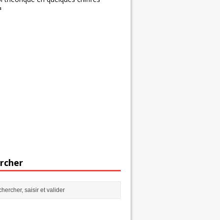
s
rcher