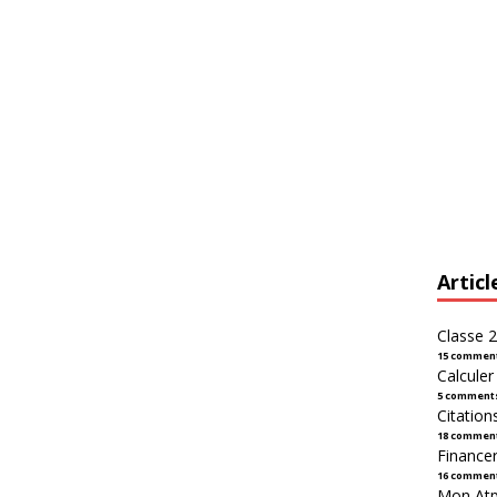
Articl
Classe 2
15 commen
Calcule
5 comment
Citation
18 commen
Financer
16 commen
Mon Atpl