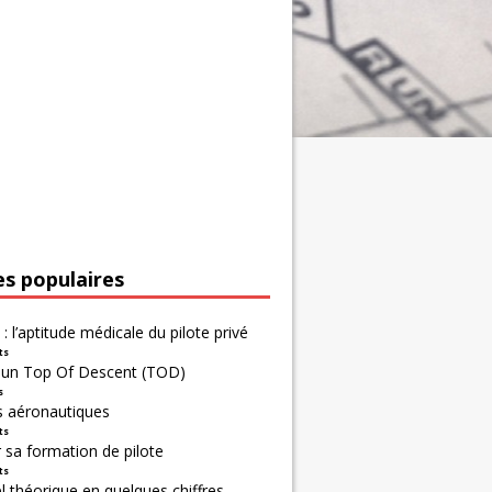
es populaires
 : l’aptitude médicale du pilote privé
ts
r un Top Of Descent (TOD)
s
s aéronautiques
ts
 sa formation de pilote
ts
 théorique en quelques chiffres