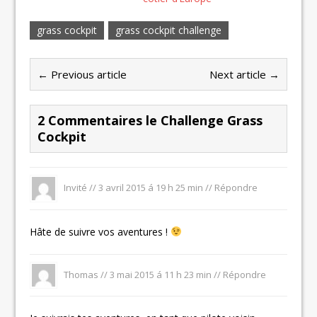
grass cockpit
grass cockpit challenge
← Previous article
Next article →
2 Commentaires le Challenge Grass
Cockpit
Invité //
3 avril 2015 á 19 h 25 min
//
Répondre
Hâte de suivre vos aventures !
Thomas //
3 mai 2015 á 11 h 23 min
//
Répondre