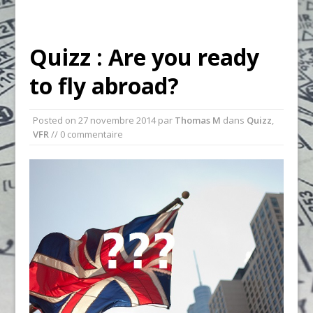
Quizz : Are you ready
to fly abroad?
Posted on
27 novembre 2014
par
Thomas M
dans
Quizz
,
VFR
// 0 commentaire