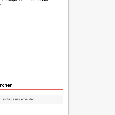
s
rcher