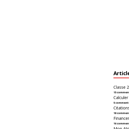
Articl
Classe 2
15 commen
Calcule
5 comment
Citation
18 commen
Financer
16 commen
Mon Atpl