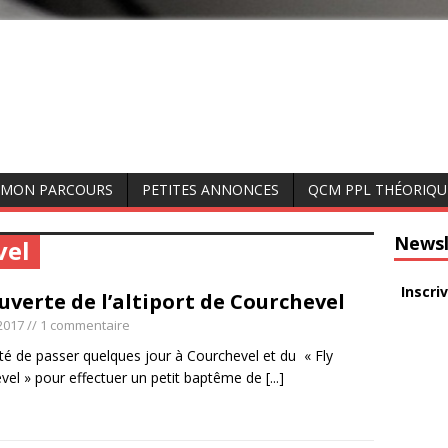
MON PARCOURS
PETITES ANNONCES
QCM PPL THÉORIQU
Newsl
vel
Inscri
uverte de l’altiport de Courchevel
2017
// 1 commentaire
fité de passer quelques jour à Courchevel et du « Fly
vel » pour effectuer un petit baptême de
[...]