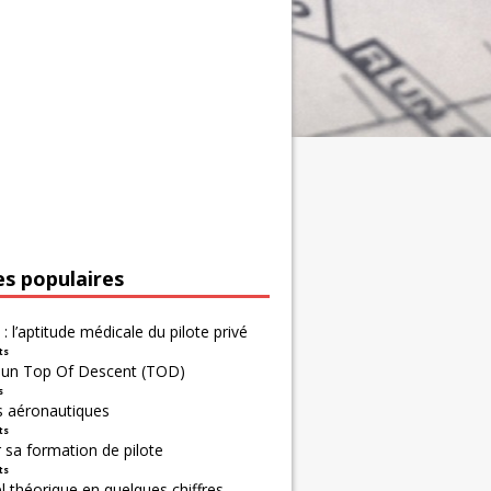
es populaires
 : l’aptitude médicale du pilote privé
ts
r un Top Of Descent (TOD)
s
s aéronautiques
ts
 sa formation de pilote
ts
 théorique en quelques chiffres