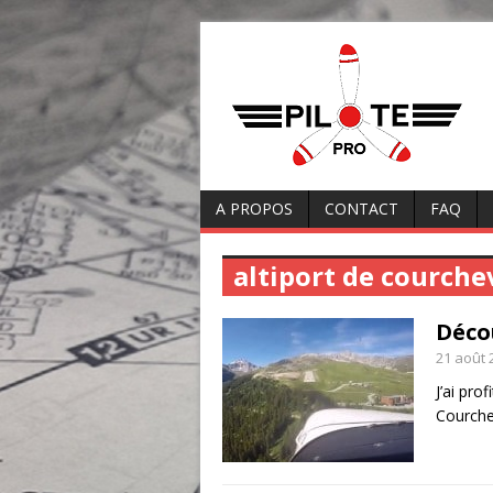
A PROPOS
CONTACT
FAQ
altiport de courche
Déco
21 août 
J’ai pro
Courche