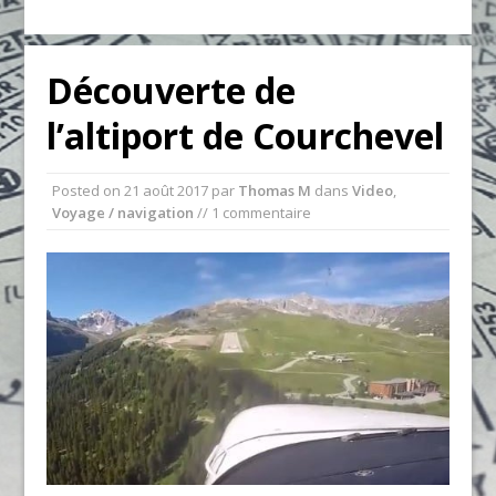
Découverte de
l’altiport de Courchevel
Posted on
21 août 2017
par
Thomas M
dans
Video
,
Voyage / navigation
// 1 commentaire