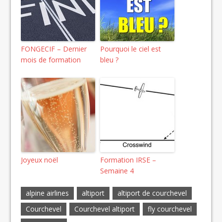
FONGECIF – Dernier
Pourquoi le ciel est
mois de formation
bleu ?
Joyeux noël
Formation IRSE –
Semaine 4
alpine airlines
altiport
altiport de courchevel
Courchevel
Courchevel altiport
fly courchevel