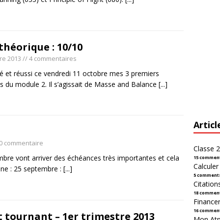
théorique : 10/10
re 2013
// 4 commentaires
sé et réussi ce vendredi 11 octobre mes 3 premiers
 du module 2. Il s’agissait de Masse and Balance
[...]
Articl
 0 commentaire
Classe 2
embre vont arriver des échéances très importantes et cela
15 commen
Calcule
ine : 25 septembre :
[...]
5 comment
Citation
18 commen
Financer
16 commen
t tournant – 1er trimestre 2013
Mon Atpl