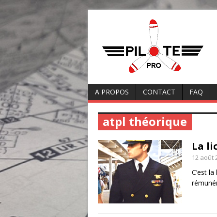
A PROPOS
CONTACT
FAQ
atpl théorique
La li
12 août 
C’est la
rémunéré