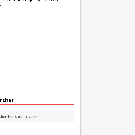
s
rcher