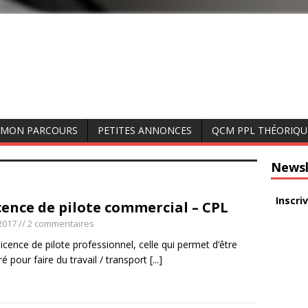
MON PARCOURS
PETITES ANNONCES
QCM PPL THÉORIQU
Newsl
Inscri
cence de pilote commercial – CPL
2017
// 2 commentaires
 licence de pilote professionnel, celle qui permet d’être
 pour faire du travail / transport
[...]