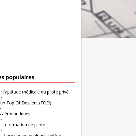
es populaires
 : l’aptitude médicale du pilote privé
ts
r un Top Of Descent (TOD)
s
s aéronautiques
ts
 sa formation de pilote
ts
 théorique en quelques chiffres