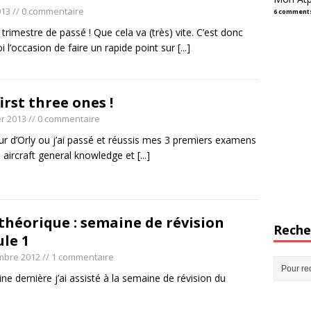
013
// 0 commentaire
6 comment
trimestre de passé ! Que cela va (très) vite. C’est donc
 l’occasion de faire un rapide point sur
[...]
irst three ones !
er 2013
// 0 commentaire
ur d’Orly ou j’ai passé et réussis mes 3 premiers examens
w, aircraft general knowledge et
[...]
 théorique : semaine de révision
Reche
le 1
mbre 2012
// 1 commentaire
e dernière j’ai assisté à la semaine de révision du