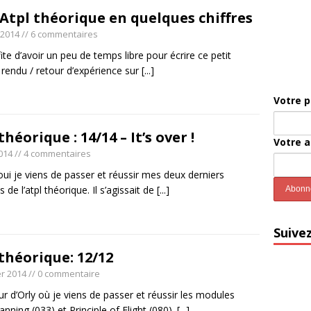
Atpl théorique en quelques chiffres
t 2014
// 6 commentaires
fite d’avoir un peu de temps libre pour écrire ce petit
rendu / retour d’expérience sur
[...]
Votre 
théorique : 14/14 – It’s over !
Votre 
014
// 4 commentaires
oui je viens de passer et réussir mes deux derniers
de l’atpl théorique. Il s’agissait de
[...]
Suive
théorique: 12/12
er 2014
// 0 commentaire
r d’Orly où je viens de passer et réussir les modules
lanning (033) et Principle of Flight (080).
[...]