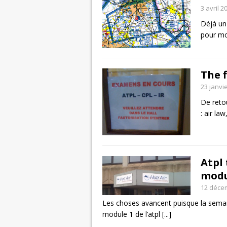
3 avril 2
Déjà un 
pour moi
The f
23 janvi
De reto
: air la
Atpl
modu
12 déce
Les choses avancent puisque la semain
module 1 de l’atpl
[...]