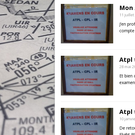
Mon 
11 juille
J’en pro
compte 
Atpl 
28 mai 2
Et bien 
examens 
Atpl 
10 janvi
De retou
Flight P