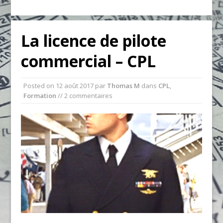
La licence de pilote
commercial – CPL
Posted on
12 août 2017
par
Thomas M
dans
CPL
,
Formation
// 2 commentaires