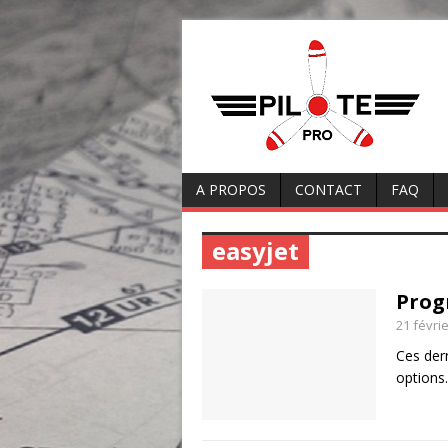
A PROPOS
CONTACT
FAQ
easyjet
Prog
21 févri
Ces dern
options