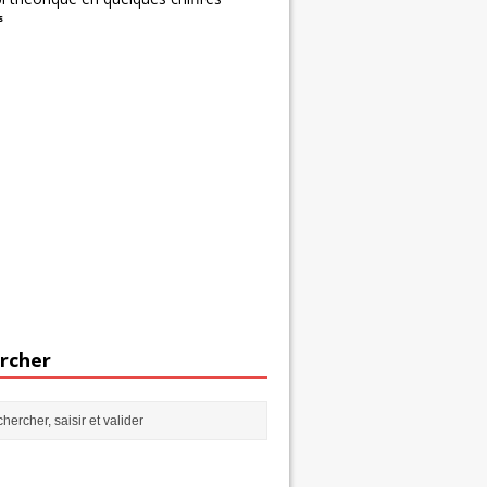
s
rcher