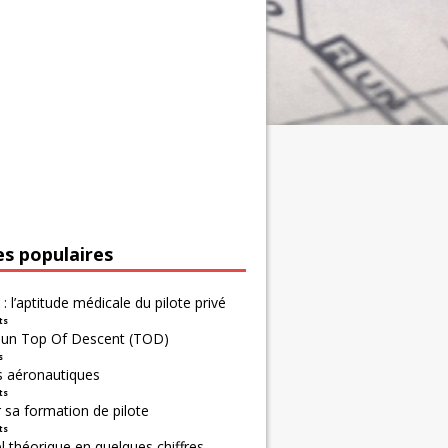
es populaires
 : l’aptitude médicale du pilote privé
ts
r un Top Of Descent (TOD)
s
s aéronautiques
ts
 sa formation de pilote
ts
 théorique en quelques chiffres