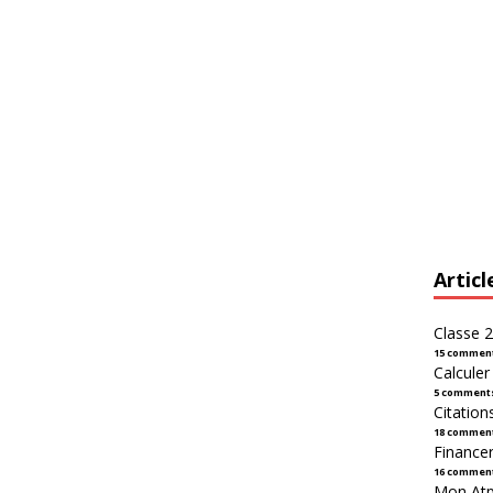
Articl
Classe 2
15 commen
Calcule
5 comment
Citation
18 commen
Financer
16 commen
Mon Atpl