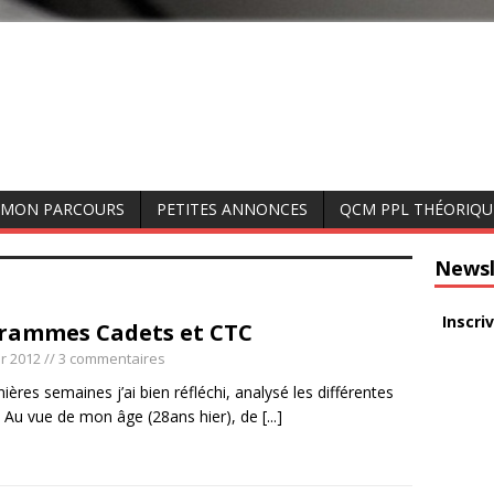
MON PARCOURS
PETITES ANNONCES
QCM PPL THÉORIQU
Newsl
Inscri
rammes Cadets et CTC
er 2012
// 3 commentaires
ières semaines j’ai bien réfléchi, analysé les différentes
. Au vue de mon âge (28ans hier), de
[...]