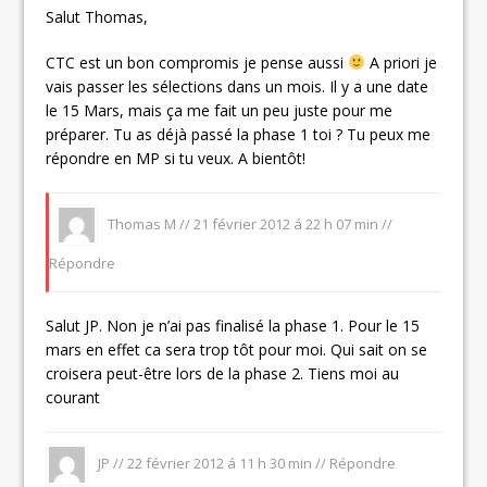
Salut Thomas,
CTC est un bon compromis je pense aussi
A priori je
vais passer les sélections dans un mois. Il y a une date
le 15 Mars, mais ça me fait un peu juste pour me
préparer. Tu as déjà passé la phase 1 toi ? Tu peux me
répondre en MP si tu veux. A bientôt!
Thomas M //
21 février 2012 á 22 h 07 min
//
Répondre
Salut JP. Non je n’ai pas finalisé la phase 1. Pour le 15
mars en effet ca sera trop tôt pour moi. Qui sait on se
croisera peut-être lors de la phase 2. Tiens moi au
courant
JP //
22 février 2012 á 11 h 30 min
//
Répondre