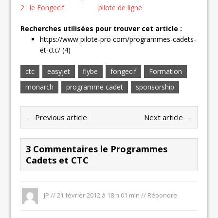
2 : le Fongecif
pilote de ligne
Recherches utilisées pour trouver cet article :
https://www pilote-pro com/programmes-cadets-
et-ctc/ (4)
ctc
easyjet
flybe
fongecif
Formation
monarch
programme cadet
sponsorship
← Previous article
Next article →
3 Commentaires le Programmes
Cadets et CTC
JP //
21 février 2012 á 18 h 01 min
//
Répondre