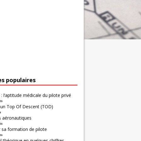
es populaires
 : l’aptitude médicale du pilote privé
ts
r un Top Of Descent (TOD)
s
s aéronautiques
ts
 sa formation de pilote
ts
 théorique en quelques chiffres