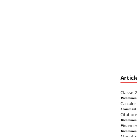
Articl
Classe 2
15 commen
Calcule
5 comment
Citation
18 commen
Financer
16 commen
Mon Atpl