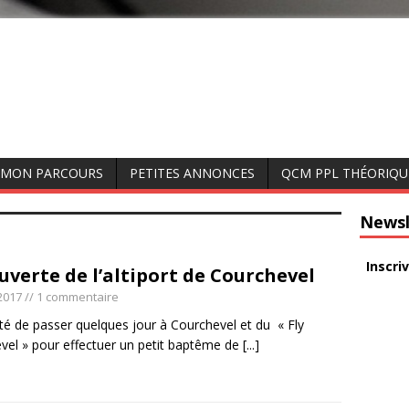
MON PARCOURS
PETITES ANNONCES
QCM PPL THÉORIQU
Newsl
Inscri
uverte de l’altiport de Courchevel
2017
// 1 commentaire
fité de passer quelques jour à Courchevel et du « Fly
vel » pour effectuer un petit baptême de
[...]