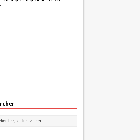
s
rcher