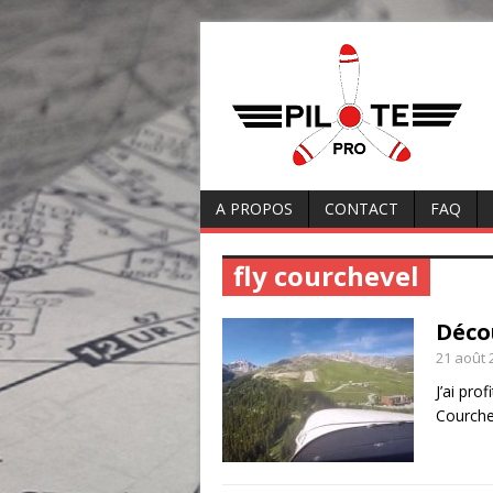
A PROPOS
CONTACT
FAQ
fly courchevel
Déco
21 août 
J’ai pro
Courche