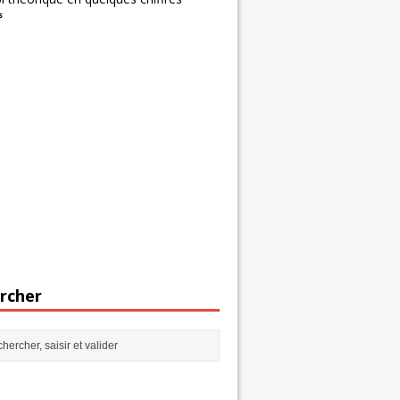
s
rcher