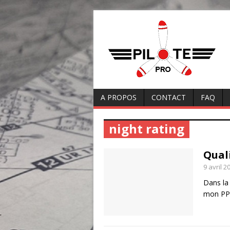
A PROPOS
CONTACT
FAQ
night rating
Quali
9 avril 2
Dans la 
mon PPL