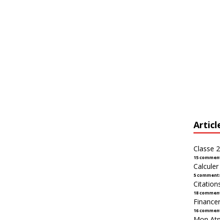
Articl
Classe 2
15 commen
Calcule
5 comment
Citation
18 commen
Financer
16 commen
Mon Atpl