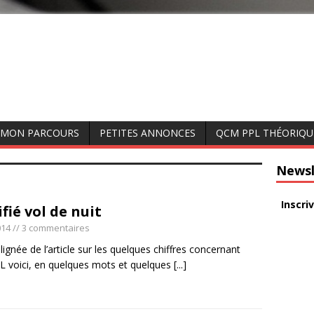
MON PARCOURS
PETITES ANNONCES
QCM PPL THÉORIQU
Newsl
Inscri
fié vol de nuit
014
// 3 commentaires
lignée de l’article sur les quelques chiffres concernant
 voici, en quelques mots et quelques
[...]