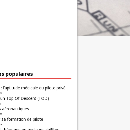
es populaires
 : l’aptitude médicale du pilote privé
ts
r un Top Of Descent (TOD)
s
s aéronautiques
ts
 sa formation de pilote
ts
 théorique en quelques chiffres