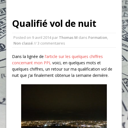
Qualifié vol de nuit
Posted on
9 avril 2014
par
Thomas M
dans
Formation
,
Non classé
// 3 commentaires
Dans la lignée de
l’article sur les quelques chiffres
concernant mon PPL
voici, en quelques mots et
quelques chiffres, un retour sur ma qualification vol de
nuit que j’ai finalement obtenue la semaine dernière.