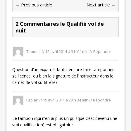
← Previous article
Next article →
2 Commentaires le Qualifié vol de
nuit
Thomas //
12 avril 2014 á 3 h 04 min
//
Répondre
Question d’un expatrié: faut-il encore faire tamponner
sa licence, ou bien la signature de l’instructeur dans le
carnet de vol suffit-elle?
Fabien
//
19 avril 2014 á 20 h 34 min
//
Répondre
Le tampon (qui n’en ai plus un puisque c’est devenu une
vrai qualification) est obligatoire.