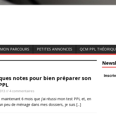
MON PARCOURS
PETITES ANNONCES
QCM PPL THÉORIQU
Newsl
Inscri
ques notes pour bien préparer son
 PPL
2013
// 4 commentaires
t maintenant 6 mois que j’ai réussi mon test PPL et, en
 un peu de ménage dans mes dossiers, je suis
[...]