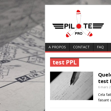
A PROPOS
CONTACT
FAQ
test PPL
Quel
test
6 mars 
Cela fai
faisant