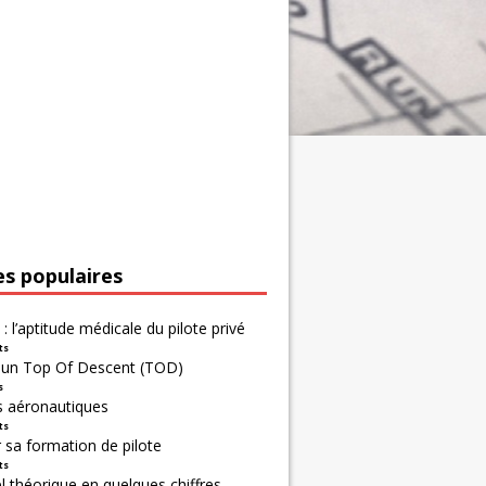
es populaires
 : l’aptitude médicale du pilote privé
ts
r un Top Of Descent (TOD)
s
s aéronautiques
ts
 sa formation de pilote
ts
 théorique en quelques chiffres