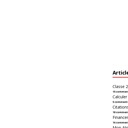
Articl
Classe 2
15 commen
Calcule
5 comment
Citation
18 commen
Financer
16 commen
Mon Atpl