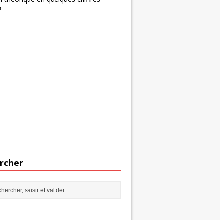
s
rcher