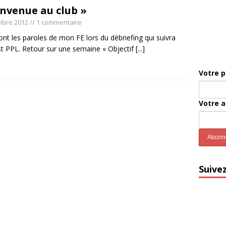
envenue au club »
mbre 2012
// 1 commentaire
ont les paroles de mon FE lors du débriefing qui suivra
t PPL. Retour sur une semaine « Objectif
[...]
Votre 
Votre 
Suive