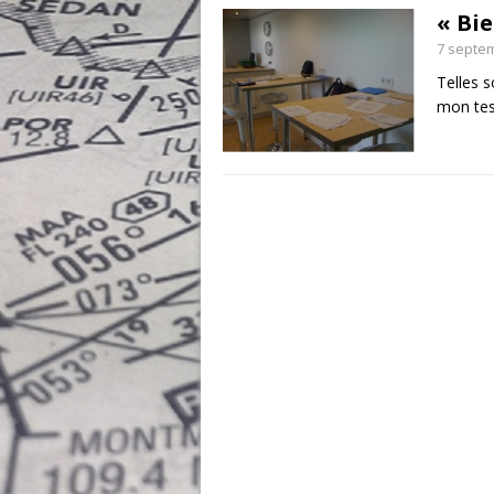
« Bi
7 septe
Telles s
mon tes