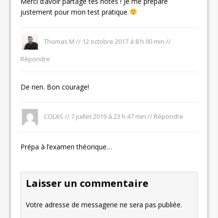
Merci d’avoir partagé tes notes ! Je me prépare
justement pour mon test pratique
Thomas M //
12 octobre 2017 á 8 h 00 min
//
Répondre
De rien. Bon courage!
COLAS //
7 juillet 2019 á 23 h 47 min
//
Répondre
Prépa à l’examen théorique…
Laisser un commentaire
Votre adresse de messagerie ne sera pas publiée.