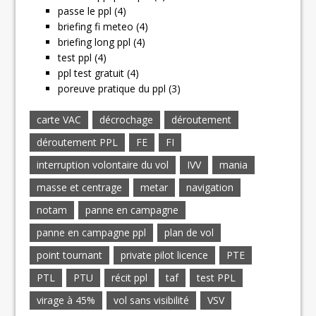
passe le ppl (4)
briefing fi meteo (4)
briefing long ppl (4)
test ppl (4)
ppl test gratuit (4)
poreuve pratique du ppl (3)
carte VAC
décrochage
déroutement
déroutement PPL
FE
FI
interruption volontaire du vol
IVV
mania
masse et centrage
metar
navigation
notam
panne en campagne
panne en campagne ppl
plan de vol
point tournant
private pilot licence
PTE
PTL
PTU
récit ppl
taf
test PPL
virage à 45%
vol sans visibilité
VSV