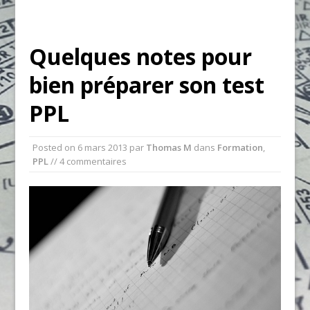
Quelques notes pour
bien préparer son test
PPL
Posted on
6 mars 2013
par
Thomas M
dans
Formation
,
PPL
// 4 commentaires