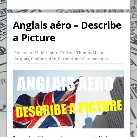
Anglais aéro – Describe
a Picture
Posted on
25 décembre 2016
par
Thomas M
dans
Anglais
,
Chaîne vidéo
,
Formation
// 0 commentaire