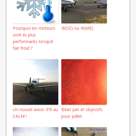
Pourquoi les moteurs
IR(SE) ou IR(ME)
sont ils plus
performants lorsqu’il
fait froid ?
Un nouvel avion IFR au
Bilan juin et objectifs
CALM !
pour juillet