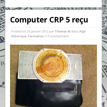
Computer CRP 5 reçu
Posted on
25 janvier 2012
par
Thomas M
dans
Atpl
théorique
,
Formation
// 0 commentaire