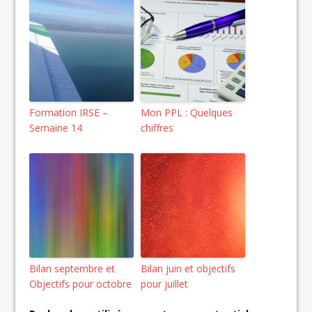
Formation IRSE –
Mon PPL : Quelques
Semaine 14
chiffres
Bilan septembre et
Bilan juin et objectifs
Objectifs pour octobre
pour juillet