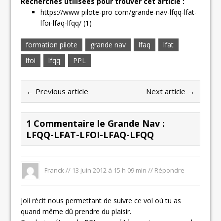
Recherches utilisées pour trouver cet article :
https://www pilote-pro com/grande-nav-lfqq-lfat-
lfoi-lfaq-lfqq/ (1)
formation pilote
grande nav
lfaq
lfat
lfoi
lfqq
PPL
← Previous article
Next article →
1 Commentaire le Grande Nav :
LFQQ-LFAT-LFOI-LFAQ-LFQQ
Franck
//
13 juin 2012 á 15 h 09 min
//
Répondre
Joli récit nous permettant de suivre ce vol où tu as
quand même dû prendre du plaisir.