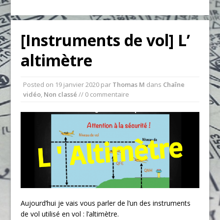
[Instruments de vol] L’
altimètre
Posted on
19 janvier 2020
par
Thomas M
dans
Chaîne
vidéo
,
Non classé
// 0 commentaire
Aujourd’hui je vais vous parler de l’un des instruments
de vol utilisé en vol : l’altimètre.