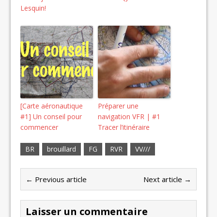
Lesquin!
[Carte aéronautique
Préparer une
#1] Un conseil pour
navigation VFR | #1
commencer
Tracer l’itinéraire
BR
brouillard
FG
RVR
VV///
← Previous article
Next article →
Laisser un commentaire