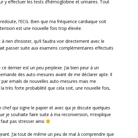
r y effectuer les tests d’hémoglobine et urinaires. Tout
e redoute, l’ECG. Bien que ma fréquence cardiaque soit
 tension est une nouvelle fois trop élevée.
à rien d’insister, qu’il faudra voir directement avec le
vrait passer suite aux examens complémentaires effectués
ce dernier est un peu perplexe. J’ai bien peur à un
mande des auto-mesures avant de me déclarer apte. Il
r par emails de nouvelles auto-mesures mais me
 très forte probabilité que cela soit, une nouvelle fois,
 chef qui signe le papier et avec qui je discute quelques
e je souhaite faire suite à ma reconversion, m’explique
 faut pas stresser ainsi
geant. J’ai tout de même un peu de mal à comprendre que