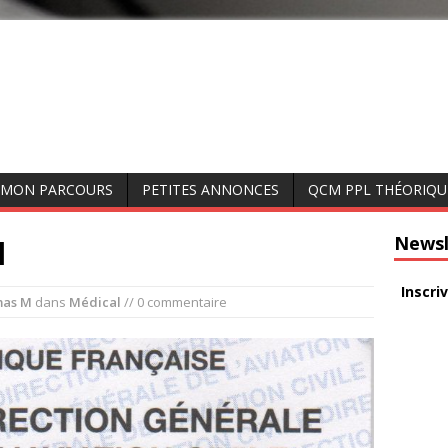
MON PARCOURS
PETITES ANNONCES
QCM PPL THÉORIQU
1
Newsl
Inscri
as M
dans
Médical
// 0 commentaire