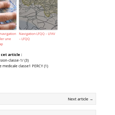
navigation
Navigation LFQQ – LFAV
ler une
– LFQQ
ap
cet article :
sion-classe-1/ (3)
te medicale classe1 PERCY (1)
Next article →