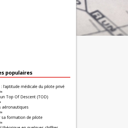
es populaires
 : l’aptitude médicale du pilote privé
ts
r un Top Of Descent (TOD)
s
s aéronautiques
ts
 sa formation de pilote
ts
 théorique en quelques chiffres