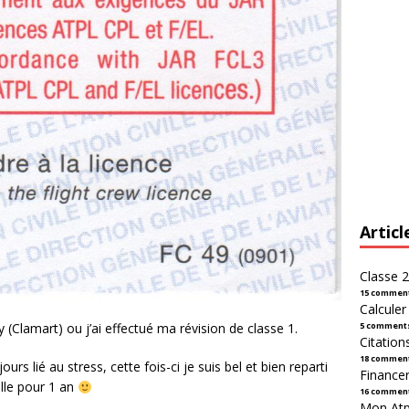
Articl
Classe 2
15 commen
Calcule
5 comment
cy (Clamart) ou j’ai effectué ma révision de classe 1.
Citation
18 commen
rs lié au stress, cette fois-ci je suis bel et bien reparti
Financer
lle pour 1 an
16 commen
Mon Atpl