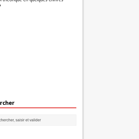
s
rcher