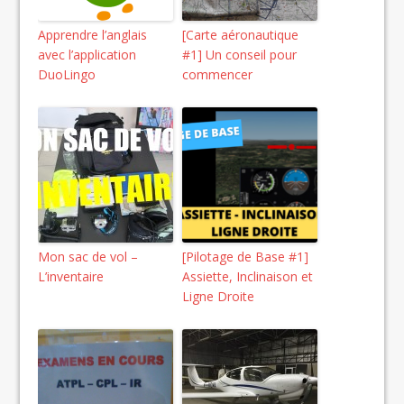
Apprendre l’anglais
[Carte aéronautique
avec l’application
#1] Un conseil pour
DuoLingo
commencer
Mon sac de vol –
[Pilotage de Base #1]
L’inventaire
Assiette, Inclinaison et
Ligne Droite