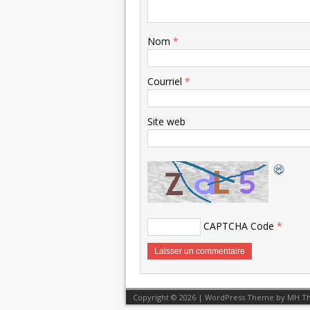
Nom
*
Courriel
*
Site web
CAPTCHA Code
*
Copyright © 2026 | WordPress Theme by
MH T