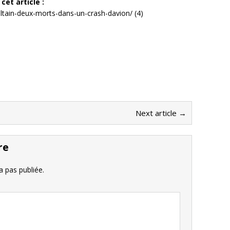
cet article :
ltain-deux-morts-dans-un-crash-davion/ (4)
Next article →
re
 pas publiée.