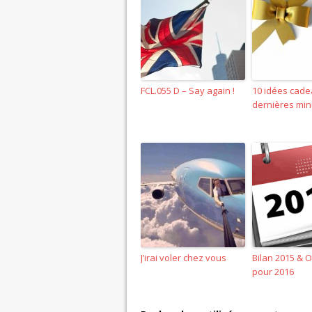
FCL.055 D – Say again !
10 idées cad
dernières min
J’irai voler chez vous
Bilan 2015 & O
pour 2016