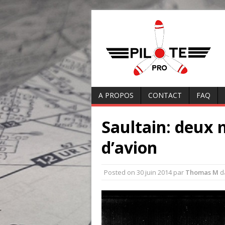
A PROPOS
CONTACT
FAQ
Saultain: deux 
d’avion
Posted on
30 juin 2014
par
Thomas M
d