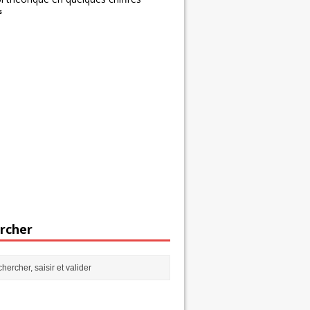
s
rcher