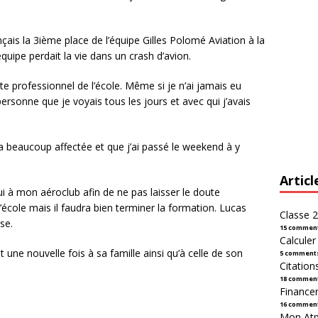
ais la 3ième place de l’équipe Gilles Polomé Aviation à la
uipe perdait la vie dans un crash d’avion.
lote professionnel de l’école. Même si je n’ai jamais eu
 personne que je voyais tous les jours et avec qui j’avais
’a beaucoup affectée et que j’ai passé le weekend à y
Articl
’hui à mon aéroclub afin de ne pas laisser le doute
l’école mais il faudra bien terminer la formation. Lucas
Classe 2
se.
15 commen
Calcule
ne nouvelle fois à sa famille ainsi qu’à celle de son
5 comment
Citation
18 commen
Financer
16 commen
Mon Atpl