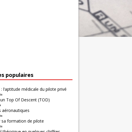
es populaires
 : l’aptitude médicale du pilote privé
ts
r un Top Of Descent (TOD)
s
s aéronautiques
ts
 sa formation de pilote
ts
 théorique en quelques chiffres