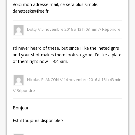
Voici mon adresse mail, ce sera plus simple:
danetteski@free.fr
Dotty
//
5 novembre 2016 á 13 h 03 min
//
Répondre
I'd never heard of these, but since I like the inetedignrs
and your shot makes them look so good, I'd like a plate
of them right now – 4:45am.
Nicolas PLANCON //
14 novembre 2016 á 16 h 43 min
//
Répondre
Bonjour
Est il toujours disponible ?