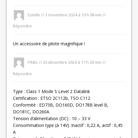
Estelle //
3 novembre 2024 á 10 h 08 min
//
Répondre
Un accessoire de
pilote
magnifique !
PINEL //
20 décembre 2024 á 17 h 28 min
//
Répondre
Type : Class 1 Mode S Level 2 Datalink
Certification : ETSO 2C112b, TSO C112
Conformité : ED73B, DO160D, DO178B level B,
DO181C, DO260A
Tension d’alimentation (DC) : 10 – 33 V
Consommation type (à 14V): Inactif : 0,22 A, actif : 0,45
A