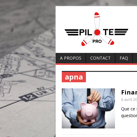
A PROPOS
CONTACT
FAQ
apna
Fina
6 avril 2
Que ce s
questio