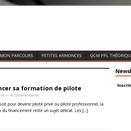
MON PARCOURS
PETITES ANNONCES
QCM PPL THÉORIQU
Newsl
Inscri
ncer sa formation de pilote
016
// 16 commentaires
oit pour devenir pilote privé ou pilote professionnel, la
n du financement reste un sujet délicat. Les
[...]