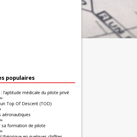
es populaires
 : l’aptitude médicale du pilote privé
ts
r un Top Of Descent (TOD)
s
s aéronautiques
ts
 sa formation de pilote
ts
 théorique en quelques chiffres