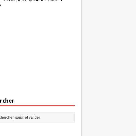
s
rcher