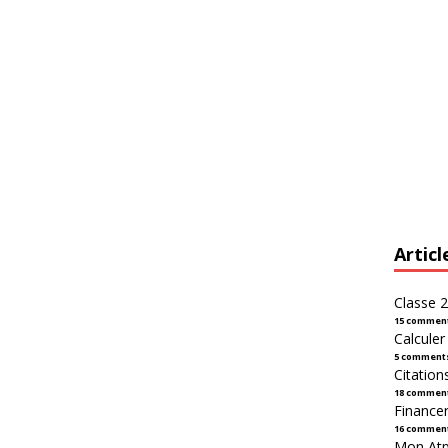
Articl
Classe 2
15 commen
Calcule
5 comment
Citation
18 commen
Financer
16 commen
Mon Atpl