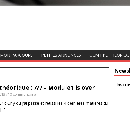
MON PARCOURS
PETITES ANNONCES
QCM PPL THÉORIQU
Newsl
Inscri
théorique : 7/7 – Module1 is over
013
// 0 commentaire
r d’Orly ou j’ai passé et réussi les 4 dernières matières du
e
[...]