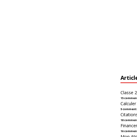
Articl
Classe 2
15 commen
Calcule
5 comment
Citation
18 commen
Financer
16 commen
Mon Atpl