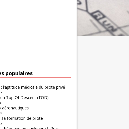
es populaires
 : l’aptitude médicale du pilote privé
ts
r un Top Of Descent (TOD)
s
s aéronautiques
ts
 sa formation de pilote
ts
 théorique en quelques chiffres