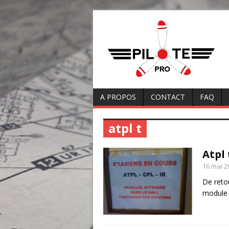
A PROPOS
CONTACT
FAQ
atpl t
Atpl 
16 mai 2
De retou
modul