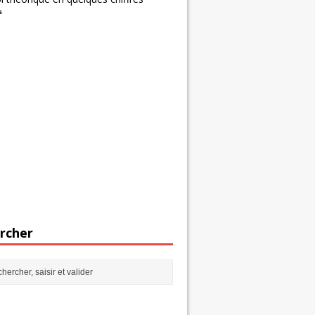
s
rcher