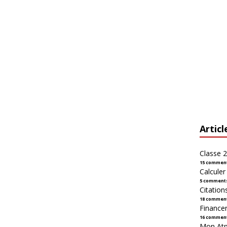
Articl
Classe 2
15 commen
Calcule
5 comment
Citation
18 commen
Financer
16 commen
Mon Atpl