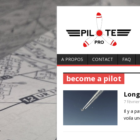
A PROPOS
CONTACT
FAQ
become a pilot
Long
7 févrie
Il y a p
voila un