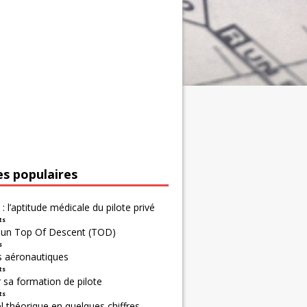
es populaires
 : l’aptitude médicale du pilote privé
ts
r un Top Of Descent (TOD)
s
s aéronautiques
ts
 sa formation de pilote
ts
 théorique en quelques chiffres