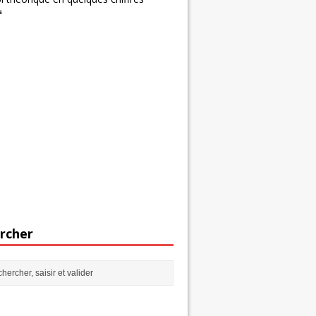
s
rcher