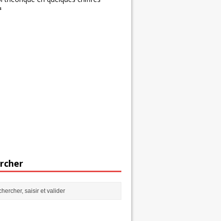
s
rcher