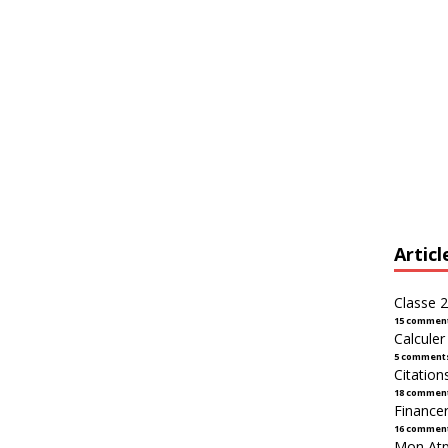
Articl
Classe 2
15 commen
Calcule
5 comment
Citation
18 commen
Financer
16 commen
Mon Atpl