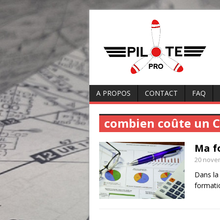
A PROPOS
CONTACT
FAQ
combien coûte un 
Ma f
20 nove
Dans la 
formati