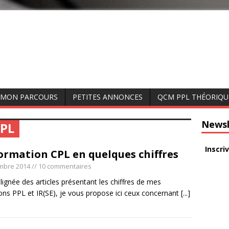
MON PARCOURS
PETITES ANNONCES
QCM PPL THÉORIQU
Newsl
CPL
Inscri
ormation CPL en quelques chiffres
mbre 2014
// 10 commentaires
lignée des articles présentant les chiffres de mes
ons PPL et IR(SE), je vous propose ici ceux concernant
[...]