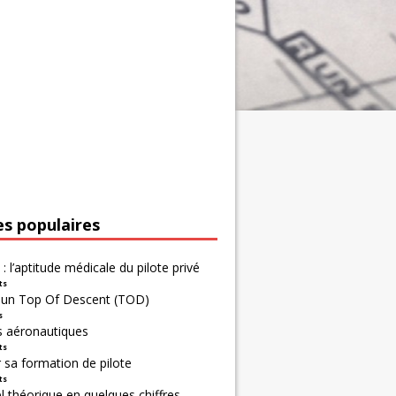
es populaires
 : l’aptitude médicale du pilote privé
ts
r un Top Of Descent (TOD)
s
s aéronautiques
ts
 sa formation de pilote
ts
 théorique en quelques chiffres