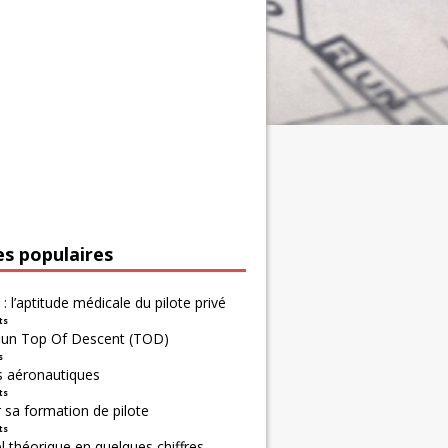
es populaires
 : l’aptitude médicale du pilote privé
ts
r un Top Of Descent (TOD)
s
s aéronautiques
ts
 sa formation de pilote
ts
 théorique en quelques chiffres