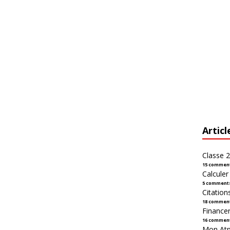
Articl
Classe 2
15 commen
Calcule
5 comment
Citation
18 commen
Financer
16 commen
Mon Atpl