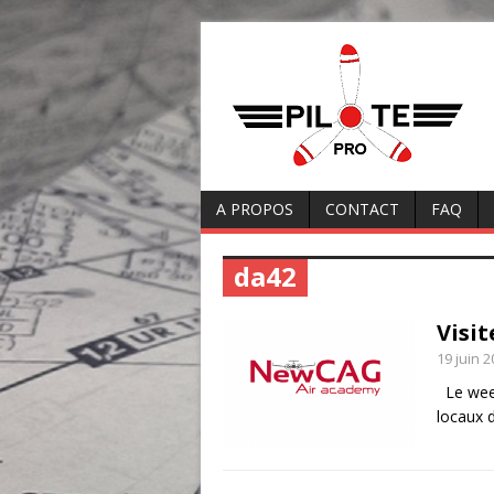
A PROPOS
CONTACT
FAQ
da42
Visi
19 juin 
Le week
locaux 