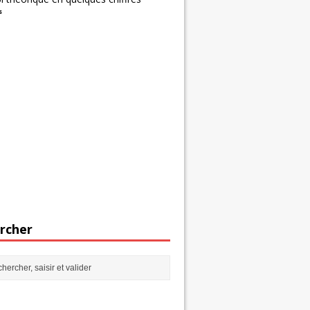
s
rcher