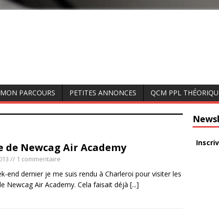
MON PARCOURS
PETITES ANNONCES
QCM PPL THÉORIQU
Newsl
Inscri
te de Newcag Air Academy
2013
// 1 commentaire
-end dernier je me suis rendu à Charleroi pour visiter les
de Newcag Air Academy. Cela faisait déjà
[...]